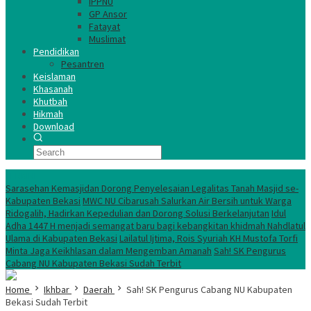
IPPNU
GP Ansor
Fatayat
Muslimat
Pendidikan
Pesantren
Keislaman
Khasanah
Khutbah
Hikmah
Download
TERKINI
Sarasehan Kemasjidan Dorong Penyelesaian Legalitas Tanah Masjid se-
Kabupaten Bekasi
MWC NU Cibarusah Salurkan Air Bersih untuk Warga
Ridogalih, Hadirkan Kepedulian dan Dorong Solusi Berkelanjutan
Idul
Adha 1447 H menjadi semangat baru bagi kebangkitan khidmah Nahdlatul
Ulama di Kabupaten Bekasi
Lailatul Ijtima, Rois Syuriah KH Mustofa Torfi
Minta Jaga Keikhlasan dalam Mengemban Amanah
Sah! SK Pengurus
Cabang NU Kabupaten Bekasi Sudah Terbit
Home
Ikhbar
Daerah
Sah! SK Pengurus Cabang NU Kabupaten
Bekasi Sudah Terbit