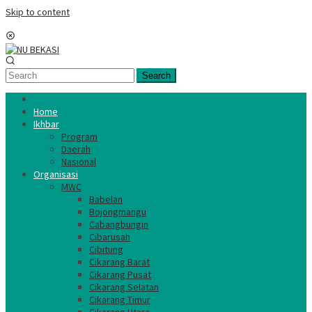
Skip to content
Mobile Menu
Search
Home
Ikhbar
Program
Daerah
Nasional
Organisasi
MWC
Babelan
Bojongmangu
Cabangbungin
Cibarusah
Cibitung
Cikarang Barat
Cikarang Pusat
Cikarang Selatan
Cikarang Timur