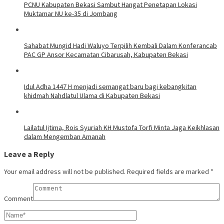
PCNU Kabupaten Bekasi Sambut Hangat Penetapan Lokasi
Muktamar NU ke-35 di Jombang
Sahabat Mungid Hadi Waluyo Terpilih Kembali Dalam Konferancab
PAC GP Ansor Kecamatan Cibarusah, Kabupaten Bekasi
Idul Adha 1447 H menjadi semangat baru bagi kebangkitan
khidmah Nahdlatul Ulama di Kabupaten Bekasi
Lailatul Ijtima, Rois Syuriah KH Mustofa Torfi Minta Jaga Keikhlasan
dalam Mengemban Amanah
Leave a Reply
Your email address will not be published.
Required fields are marked
*
Comment