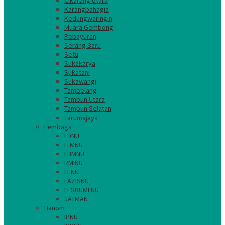
Cikarang Utara
Karangbahagia
Kedungwaringin
Muara Gembong
Pebayuran
Serang Baru
Setu
Sukakarya
Sukatani
Sukawangi
Tambelang
Tambun Utara
Tambun Selatan
Tarumajaya
Lembaga
LDNU
LTMNU
LBMNU
RMINU
LFNU
LAZISNU
LESBUMI NU
JATMAN
Banom
IPNU