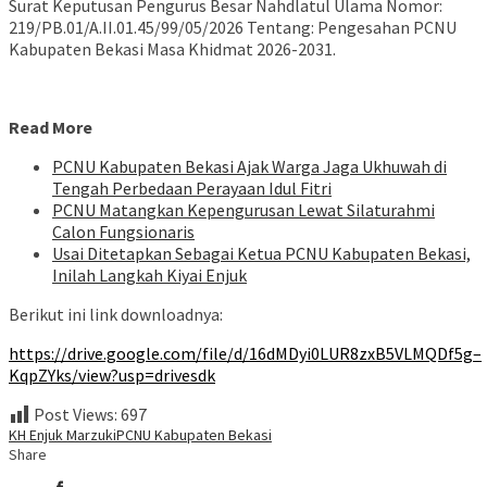
Surat Keputusan Pengurus Besar Nahdlatul Ulama Nomor:
219/PB.01/A.II.01.45/99/05/2026 Tentang: Pengesahan PCNU
Kabupaten Bekasi Masa Khidmat 2026-2031.
Read More
PCNU Kabupaten Bekasi Ajak Warga Jaga Ukhuwah di
Tengah Perbedaan Perayaan Idul Fitri
PCNU Matangkan Kepengurusan Lewat Silaturahmi
Calon Fungsionaris
Usai Ditetapkan Sebagai Ketua PCNU Kabupaten Bekasi,
Inilah Langkah Kiyai Enjuk
Berikut ini link downloadnya:
https://drive.google.com/file/d/16dMDyi0LUR8zxB5VLMQDf5g–
KqpZYks/view?usp=drivesdk
Post Views:
697
KH Enjuk Marzuki
PCNU Kabupaten Bekasi
Share