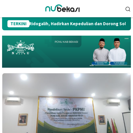
Skip
Mobile
to
Menu
content
uk Warga Ridogalih, Hadirkan Kepedulian dan Dorong Solusi Berk
TERKINI