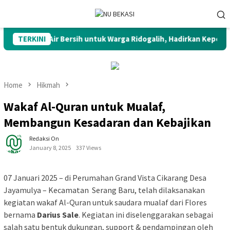
Skip
Mobile
to
Menu
content
h Salurkan Air Bersih untuk Warga Ridogalih, Hadirkan Kepeduli
TERKINI
Home
Hikmah
Wakaf Al-Quran untuk Mualaf,
Membangun Kesadaran dan Kebajikan
Redaksi On
January 8, 2025
337 Views
07 Januari 2025 – di Perumahan Grand Vista Cikarang Desa
Jayamulya – Kecamatan Serang Baru, telah dilaksanakan
kegiatan wakaf Al-Quran untuk saudara mualaf dari Flores
bernama
Darius Sale
. Kegiatan ini diselenggarakan sebagai
salah satu bentuk dukungan, support & pendampingan oleh