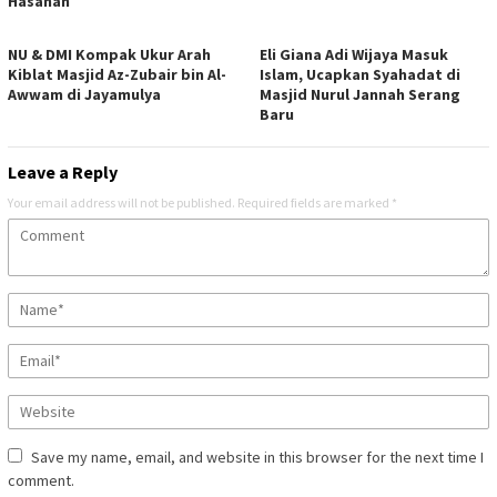
Hasanah
NU & DMI Kompak Ukur Arah
Eli Giana Adi Wijaya Masuk
Kiblat Masjid Az-Zubair bin Al-
Islam, Ucapkan Syahadat di
Awwam di Jayamulya
Masjid Nurul Jannah Serang
Baru
Leave a Reply
Your email address will not be published.
Required fields are marked
*
Save my name, email, and website in this browser for the next time I
comment.