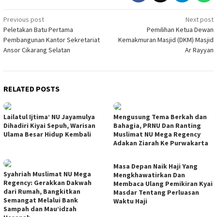
Post
Previous post
Next post
Peletakan Batu Pertama
Pemilihan Ketua Dewan
navigation
Pembangunan Kantor Sekretariat
Kemakmuran Masjid (DKM) Masjid
Ansor Cikarang Selatan
Ar Rayyan
RELATED POSTS
Lailatul Ijtima’ NU Jayamulya
Mengusung Tema Berkah dan
Dihadiri Kiyai Sepuh, Warisan
Bahagia, PRNU Dan Ranting
Ulama Besar Hidup Kembali
Muslimat NU Mega Regency
Adakan Ziarah Ke Purwakarta
Masa Depan Naik Haji Yang
Syahriah Muslimat NU Mega
Mengkhawatirkan Dan
Regency: Gerakkan Dakwah
Membaca Ulang Pemikiran Kyai
dari Rumah, Bangkitkan
Masdar Tentang Perluasan
Semangat Melalui Bank
Waktu Haji
Sampah dan Mau’idzah