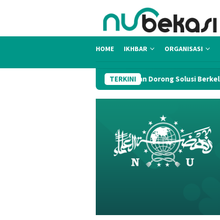
Skip
to
content
HOME
IKHBAR
ORGANISASI
 Hadirkan Kepedulian dan Dorong Solusi Berkelanjutan
TERKINI
I