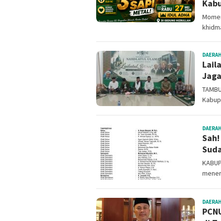
Kabu
Momen
khidma
DAERA
Lail
Jaga
TAMBUN
Kabupa
DAERA
Sah!
Suda
KABUP
mener
DAERA
PCNU