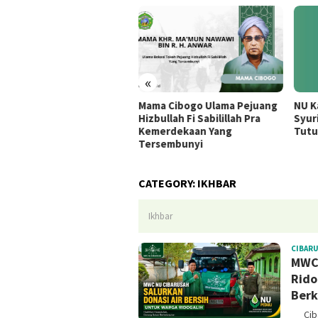
«
NU Kabupaten Bekasi
Mama Cibogo Ulama Pejuang
NU K
mbut Hangat Penetapan
Hizbullah Fi Sabilillah Pra
Syur
asi Muktamar NU ke-35 di
Kemerdekaan Yang
Tutu
mbang
Tersembunyi
CATEGORY:
IKHBAR
Ikhbar
CIBAR
MWC 
Rido
Berk
Cibar