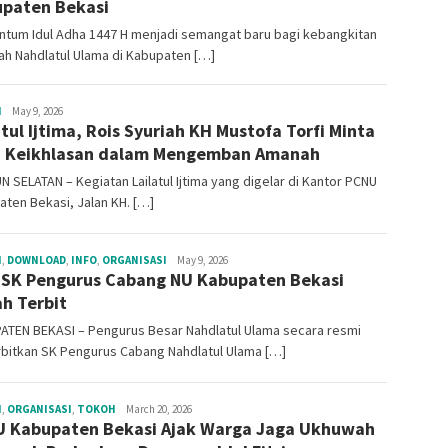
paten Bekasi
tum Idul Adha 1447 H menjadi semangat baru bagi kebangkitan
h Nahdlatul Ulama di Kabupaten […]
H
Gus
May 9, 2026
atul Ijtima, Rois Syuriah KH Mustofa Torfi Minta
Faiz
 Keikhlasan dalam Mengemban Amanah
 SELATAN – Kegiatan Lailatul Ijtima yang digelar di Kantor PCNU
ten Bekasi, Jalan KH. […]
H
,
DOWNLOAD
,
INFO
,
ORGANISASI
Penulis
May 9, 2026
 SK Pengurus Cabang NU Kabupaten Bekasi
h Terbit
ATEN BEKASI – Pengurus Besar Nahdlatul Ulama secara resmi
bitkan SK Pengurus Cabang Nahdlatul Ulama […]
H
,
ORGANISASI
,
TOKOH
Gus
March 20, 2026
 Kabupaten Bekasi Ajak Warga Jaga Ukhuwah
Faiz