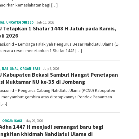
adirkan kemaslahatan bagi […]
NAL
,
UNCATEGORIZED
Redaksi
July 15, 2026
 Tetapkan 1 Shafar 1448 H Jatuh pada Kamis,
On
uli 2026
si.or.id – Lembaga Falakiyah Pengurus Besar Nahdlatul Ulama (LF
 secara resmi menetapkan 1 Shafar 1448 […]
R
,
NASIONAL
,
ORGANISASI
Sekretariat
July 8, 2026
 Kabupaten Bekasi Sambut Hangat Penetapan
si Muktamar NU ke-35 di Jombang
si.or.id – Pengurus Cabang Nahdlatul Ulama (PCNU) Kabupaten
i menyambut gembira atas ditetapkannya Pondok Pesantren
 […]
H
,
ORGANISASI
Sekretariat
May 29, 2026
 Adha 1447 H menjadi semangat baru bagi
ngkitan khidmah Nahdlatul Ulama di