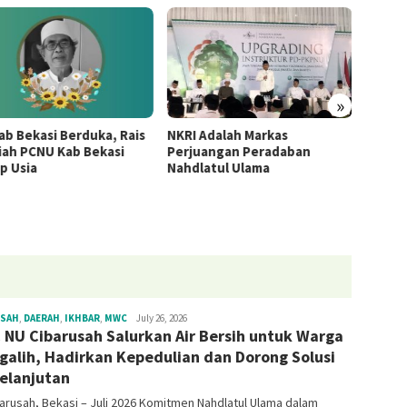
»
PBNU 
ab Bekasi Berduka, Rais
NKRI Adalah Markas
1448 H
iah PCNU Kab Bekasi
Perjuangan Peradaban
Juli 2
p Usia
Nahdlatul Ulama
USAH
,
DAERAH
,
IKHBAR
,
MWC
Sekretariat
July 26, 2026
NU Cibarusah Salurkan Air Bersih untuk Warga
galih, Hadirkan Kepedulian dan Dorong Solusi
elanjutan
usah, Bekasi – Juli 2026 Komitmen Nahdlatul Ulama dalam