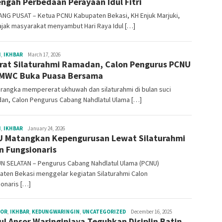
engah Perbedaan Perayaan Idul Fitri
ANG PUSAT – Ketua PCNU Kabupaten Bekasi, KH Enjuk Marjuki,
jak masyarakat menyambut Hari Raya Idul […]
H
,
IKHBAR
Penulis
March 17, 2026
rat Silaturahmi Ramadan, Calon Pengurus PCNU
MWC Buka Puasa Bersama
rangka mempererat ukhuwah dan silaturahmi di bulan suci
an, Calon Pengurus Cabang Nahdlatul Ulama […]
H
,
IKHBAR
Redaksi
January 24, 2026
 Matangkan Kepengurusan Lewat Silaturahmi
On
n Fungsionaris
N SELATAN – Pengurus Cabang Nahdlatul Ulama (PCNU)
aten Bekasi menggelar kegiatan Silaturahmi Calon
onaris […]
SOR
,
IKHBAR
,
KEDUNGWARINGIN
,
UNCATEGORIZED
Redaksi
December 16, 2025
lul Ansor Waringinjaya Teguhkan Disiplin Batin,
On