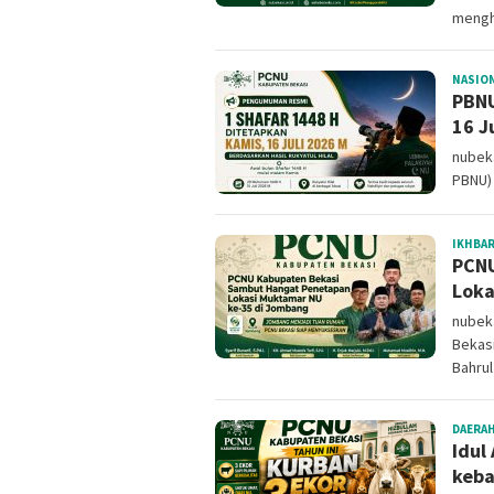
mengh
NASIO
PBNU
16 J
nubeka
PBNU)
IKHBA
PCNU
Loka
nubeka
Bekas
Bahrul
DAERA
Idul
keba