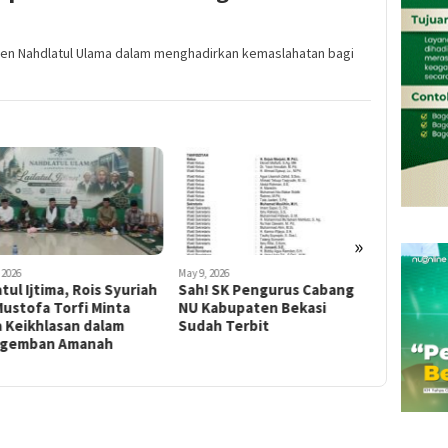
en Nahdlatul Ulama dalam menghadirkan kemaslahatan bagi
»
 2026
May 9, 2026
March 20, 202
atul Ijtima, Rois Syuriah
Sah! SK Pengurus Cabang
PCNU Ka
ustofa Torfi Minta
NU Kabupaten Bekasi
Ajak Wa
a Keikhlasan dalam
Sudah Terbit
di Teng
gemban Amanah
Perayaan 