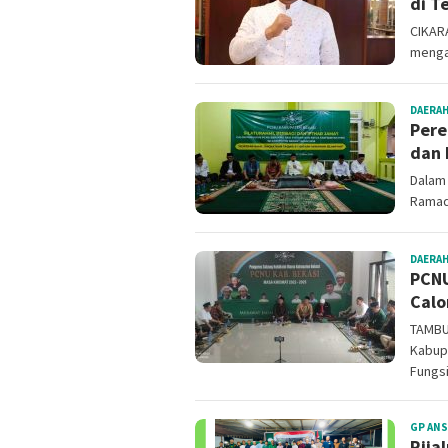
di T
CIKAR
menga
DAERA
Pere
dan 
Dalam 
Ramad
DAERA
PCNU
Calo
TAMBU
Kabup
Fungsi
GP AN
Rija