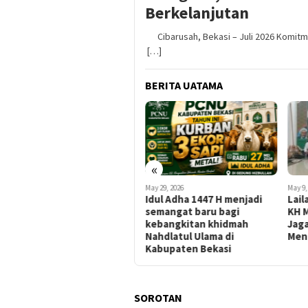
Berkelanjutan
Cibarusah, Bekasi – Juli 2026 Komitm
[…]
BERITA UATAMA
«
July 8, 2026
May 29, 2026
May 9,
PCNU Kabupaten Bekasi
Idul Adha 1447 H menjadi
Lail
Sambut Hangat Penetapan
semangat baru bagi
KH M
Lokasi Muktamar NU ke-35
kebangkitan khidmah
Jag
di Jombang
Nahdlatul Ulama di
Men
Kabupaten Bekasi
SOROTAN