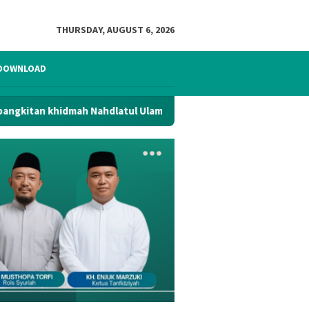
THURSDAY, AUGUST 6, 2026
DOWNLOAD
 Nahdlatul Ulama di Kabupaten Bekasi
Lailatul Ijtima, 