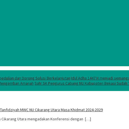
pedulian dan Dorong Solusi Berkelanjutan
Idul Adha 1447 H menjadi semanga
lam Mengemban Amanah
Sah! SK Pengurus Cabang NU Kabupaten Bekasi Sudah T
ua Tanfidziyah MWC NU Cikarang Utara Masa Khidmat 2024-2029
tan Cikarang Utara mengadakan Konferensi dengan […]