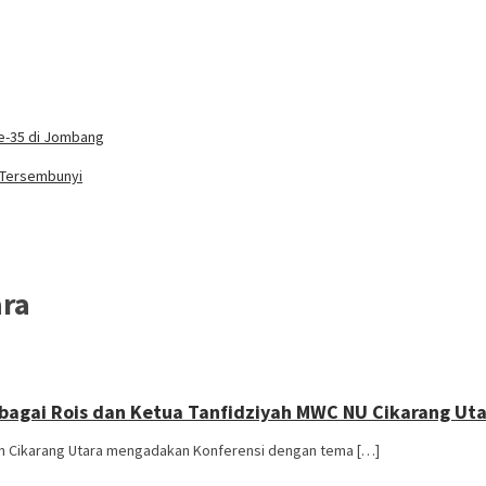
e-35 di Jombang
g Tersembunyi
ara
Sebagai Rois dan Ketua Tanfidziyah MWC NU Cikarang U
tan Cikarang Utara mengadakan Konferensi dengan tema […]