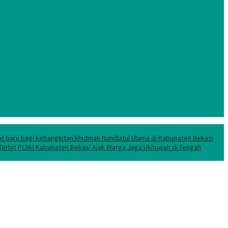
t baru bagi kebangkitan khidmah Nahdlatul Ulama di Kabupaten Bekasi
erbit
PCNU Kabupaten Bekasi Ajak Warga Jaga Ukhuwah di Tengah