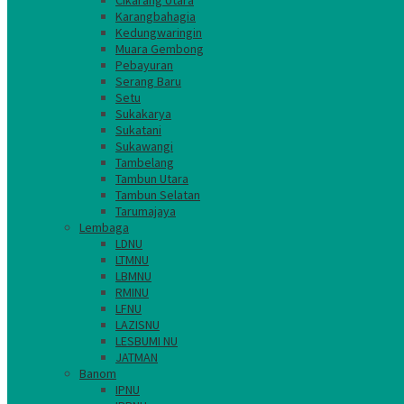
Cikarang Utara
Karangbahagia
Kedungwaringin
Muara Gembong
Pebayuran
Serang Baru
Setu
Sukakarya
Sukatani
Sukawangi
Tambelang
Tambun Utara
Tambun Selatan
Tarumajaya
Lembaga
LDNU
LTMNU
LBMNU
RMINU
LFNU
LAZISNU
LESBUMI NU
JATMAN
Banom
IPNU