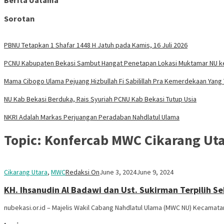
Berita Uatama
Sorotan
PBNU Tetapkan 1 Shafar 1448 H Jatuh pada Kamis, 16 Juli 2026
PCNU Kabupaten Bekasi Sambut Hangat Penetapan Lokasi Muktamar NU k
Mama Cibogo Ulama Pejuang Hizbullah Fi Sabilillah Pra Kemerdekaan Yan
NU Kab Bekasi Berduka, Rais Syuriah PCNU Kab Bekasi Tutup Usia
NKRI Adalah Markas Perjuangan Peradaban Nahdlatul Ulama
Topic:
Konfercab MWC Cikarang Ut
Cikarang Utara
,
MWC
Redaksi On
June 3, 2024
June 9, 2024
KH. Ihsanudin Al Badawi dan Ust. Sukirman Terpilih 
nubekasi.or.id – Majelis Wakil Cabang Nahdlatul Ulama (MWC NU) Kecama