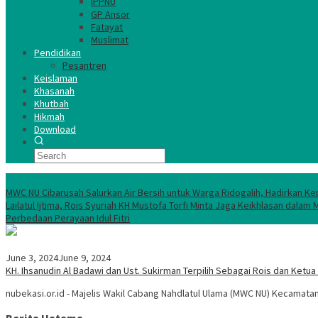
IPPNU
GP Ansor
Fatayat
Muslimat
Pendidikan
Pesantren
Keislaman
Khasanah
Khutbah
Hikmah
Download
TERKINI
MWC NU Cibarusah Salurkan Air Bersih untuk Warga Ridogalih, Hadirkan Ke
Lailatul Ijtima, Rois Syuriah KH Mustofa Torfi Minta Jaga Keikhlasan da
Perbedaan Perayaan Idul Fitri
June 3, 2024
June 9, 2024
KH. Ihsanudin Al Badawi dan Ust. Sukirman Terpilih Sebagai Rois dan Ket
nubekasi.or.id - Majelis Wakil Cabang Nahdlatul Ulama (MWC NU) Kecama