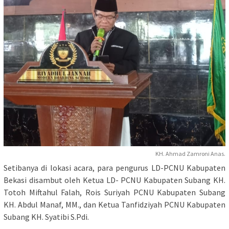
KH. Ahmad Zamroni Anas.
Setibanya di lokasi acara, para pengurus LD-PCNU Kabupaten
Bekasi disambut oleh Ketua LD- PCNU Kabupaten Subang KH.
Totoh Miftahul Falah, Rois Suriyah PCNU Kabupaten Subang
KH. Abdul Manaf, MM., dan Ketua Tanfidziyah PCNU Kabupaten
Subang KH. Syatibi S.Pdi.