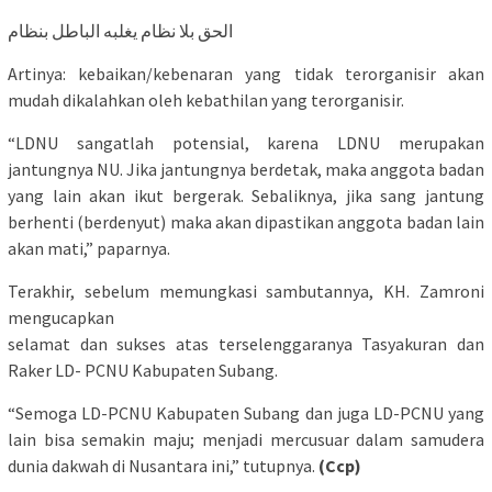
الحق بلا نظام يغلبه الباطل بنظام
Artinya: kebaikan/kebenaran yang tidak terorganisir akan
mudah dikalahkan oleh kebathilan yang terorganisir.
“LDNU sangatlah potensial, karena LDNU merupakan
jantungnya NU. Jika jantungnya berdetak, maka anggota badan
yang lain akan ikut bergerak. Sebaliknya, jika sang jantung
berhenti (berdenyut) maka akan dipastikan anggota badan lain
akan mati,” paparnya.
Terakhir, sebelum memungkasi sambutannya, KH. Zamroni
mengucapkan
selamat dan sukses atas terselenggaranya Tasyakuran dan
Raker LD- PCNU Kabupaten Subang.
“Semoga LD-PCNU Kabupaten Subang dan juga LD-PCNU yang
lain bisa semakin maju; menjadi mercusuar dalam samudera
dunia dakwah di Nusantara ini,” tutupnya.
(Ccp)