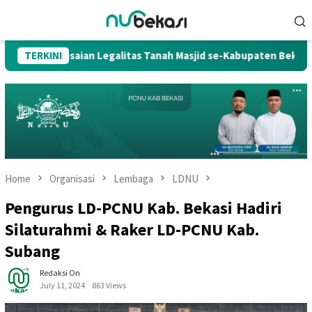
Skip
Mobile
to
Menu
content
ian Legalitas Tanah Masjid se-Kabupaten Bekasi
TERKINI
MWC NU
Home
Organisasi
Lembaga
LDNU
Pengurus LD-PCNU Kab. Bekasi Hadiri
Silaturahmi & Raker LD-PCNU Kab.
Subang
Redaksi On
July 11, 2024
863 Views