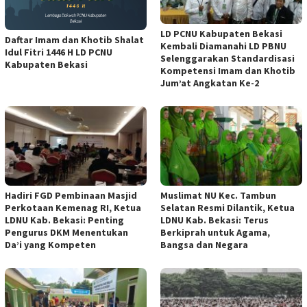
LD PCNU Kabupaten Bekasi
Daftar Imam dan Khotib Shalat
Kembali Diamanahi LD PBNU
Idul Fitri 1446 H LD PCNU
Selenggarakan Standardisasi
Kabupaten Bekasi
Kompetensi Imam dan Khotib
Jum’at Angkatan Ke-2
Hadiri FGD Pembinaan Masjid
Muslimat NU Kec. Tambun
Perkotaan Kemenag RI, Ketua
Selatan Resmi Dilantik, Ketua
LDNU Kab. Bekasi: Penting
LDNU Kab. Bekasi: Terus
Pengurus DKM Menentukan
Berkiprah untuk Agama,
Da’i yang Kompeten
Bangsa dan Negara