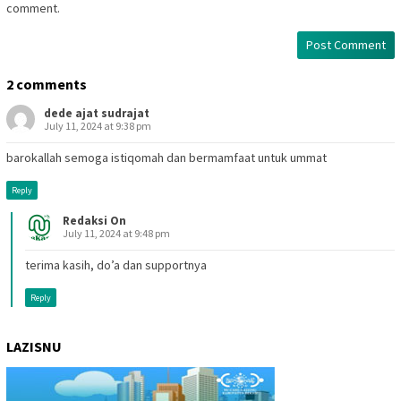
comment.
2 comments
dede ajat sudrajat
July 11, 2024 at 9:38 pm
barokallah semoga istiqomah dan bermamfaat untuk ummat
Reply
Redaksi On
July 11, 2024 at 9:48 pm
terima kasih, do’a dan supportnya
Reply
LAZISNU