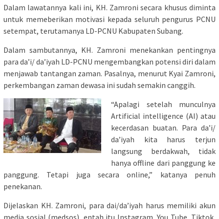
Dalam lawatannya kali ini, KH. Zamroni secara khusus diminta
untuk memeberikan motivasi kepada seluruh pengurus PCNU
setempat, terutamanya LD-PCNU Kabupaten Subang.
Dalam sambutannya, KH. Zamroni menekankan pentingnya
para da’i/ da’iyah LD-PCNU mengembangkan potensi diri dalam
menjawab tantangan zaman. Pasalnya, menurut Kyai Zamroni,
perkembangan zaman dewasa ini sudah semakin canggih.
“Apalagi setelah munculnya
Artificial intelligence (AI) atau
kecerdasan buatan. Para da’i/
da’iyah kita harus terjun
langsung berdakwah, tidak
hanya offline dari panggung ke
panggung. Tetapi juga secara online,” katanya penuh
penekanan.
Dijelaskan KH. Zamroni, para dai/da’iyah harus memiliki akun
media sosial (medsos), entah itu Instagram, You Tube, Tiktok,