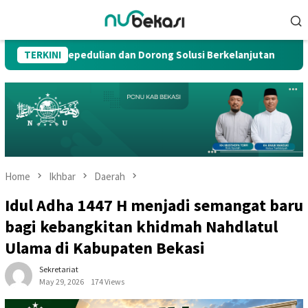
Skip
Mobile
to
Menu
content
kan Kepedulian dan Dorong Solusi Berkelanjutan
TERKINI
Idul Adh
Home
Ikhbar
Daerah
Idul Adha 1447 H menjadi semangat baru
bagi kebangkitan khidmah Nahdlatul
Ulama di Kabupaten Bekasi
Sekretariat
May 29, 2026
174 Views