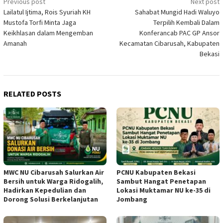
Post
Previous post
Next post
Lailatul Ijtima, Rois Syuriah KH
Sahabat Mungid Hadi Waluyo
navigation
Mustofa Torfi Minta Jaga
Terpilih Kembali Dalam
Keikhlasan dalam Mengemban
Konferancab PAC GP Ansor
Amanah
Kecamatan Cibarusah, Kabupaten
Bekasi
RELATED POSTS
MWC NU Cibarusah Salurkan Air
PCNU Kabupaten Bekasi
Bersih untuk Warga Ridogalih,
Sambut Hangat Penetapan
Hadirkan Kepedulian dan
Lokasi Muktamar NU ke-35 di
Dorong Solusi Berkelanjutan
Jombang