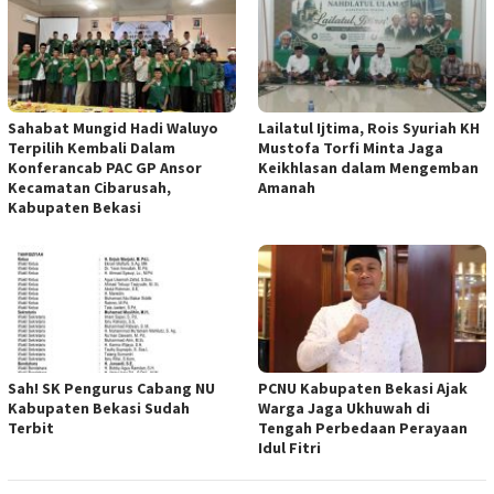
Sahabat Mungid Hadi Waluyo
Lailatul Ijtima, Rois Syuriah KH
Terpilih Kembali Dalam
Mustofa Torfi Minta Jaga
Konferancab PAC GP Ansor
Keikhlasan dalam Mengemban
Kecamatan Cibarusah,
Amanah
Kabupaten Bekasi
Sah! SK Pengurus Cabang NU
PCNU Kabupaten Bekasi Ajak
Kabupaten Bekasi Sudah
Warga Jaga Ukhuwah di
Terbit
Tengah Perbedaan Perayaan
Idul Fitri