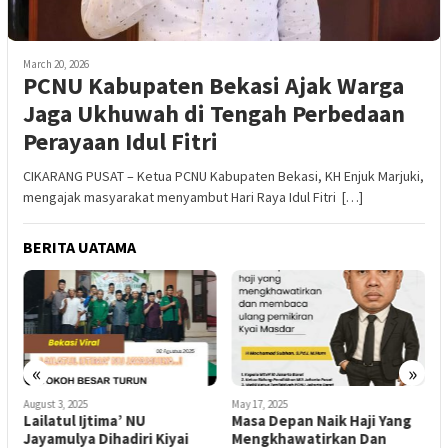
March 20, 2026
PCNU Kabupaten Bekasi Ajak Warga
Jaga Ukhuwah di Tengah Perbedaan
Perayaan Idul Fitri
CIKARANG PUSAT – Ketua PCNU Kabupaten Bekasi, KH Enjuk Marjuki,
mengajak masyarakat menyambut Hari Raya Idul Fitri […]
BERITA UATAMA
«
»
August 3, 2025
May 17, 2025
M
Lailatul Ijtima’ NU
Masa Depan Naik Haji Yang
Jayamulya Dihadiri Kiyai
Mengkhawatirkan Dan