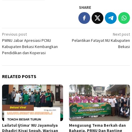
SHARE
Post
Previous post
Next post
PWNU Jabar Apresiasi PCNU
Pelantikan Fatayat NU Kabupaten
navigation
Kabupaten Bekasi Kembangkan
Bekasi
Pendidikan dan Koperasi
RELATED POSTS
Lailatul Ijtima’ NU Jayamulya
Mengusung Tema Berkah dan
Dihadiri Kiyai Sepuh, Warisan
Bahagia, PRNU Dan Ranting