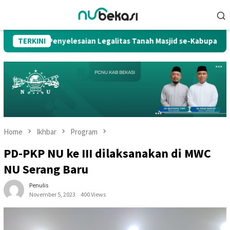
Skip
Mobile
to
Menu
content
ong Penyelesaian Legalitas Tanah Masjid se-Kabupaten Bekasi
TERKINI
Home
Ikhbar
Program
PD-PKP NU ke III dilaksanakan di MWC
NU Serang Baru
Penulis
November 5, 2023
400 Views