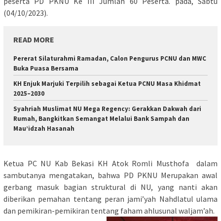
peserta PD PKNU Ke III Jumlah 60 Peserta. pada, Sabtu
(04/10/2023).
READ MORE
Pererat Silaturahmi Ramadan, Calon Pengurus PCNU dan MWC
Buka Puasa Bersama
KH Enjuk Marjuki Terpilih sebagai Ketua PCNU Masa Khidmat
2025–2030
Syahriah Muslimat NU Mega Regency: Gerakkan Dakwah dari
Rumah, Bangkitkan Semangat Melalui Bank Sampah dan
Mau’idzah Hasanah
Ketua PC NU Kab Bekasi KH Atok Romli Musthofa dalam
sambutanya mengatakan, bahwa PD PKNU Merupakan awal
gerbang masuk bagian struktural di NU, yang nanti akan
diberikan pemahan tentang peran jami’yah Nahdlatul ulama
dan pemikiran-pemikiran tentang faham ahlusunal waljam’ah.