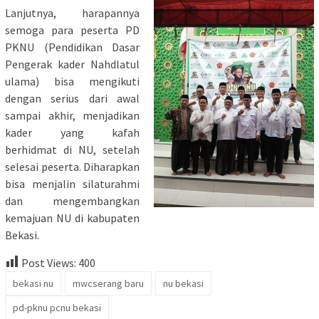
Lanjutnya, harapannya
semoga para peserta PD
PKNU (Pendidikan Dasar
Pengerak kader Nahdlatul
ulama) bisa mengikuti
dengan serius dari awal
sampai akhir, menjadikan
kader yang kafah
berhidmat di NU, setelah
selesai peserta. Diharapkan
bisa menjalin silaturahmi
dan mengembangkan
kemajuan NU di kabupaten
Bekasi.
Post Views:
400
bekasi nu
mwcserang baru
nu bekasi
pd-pknu pcnu bekasi