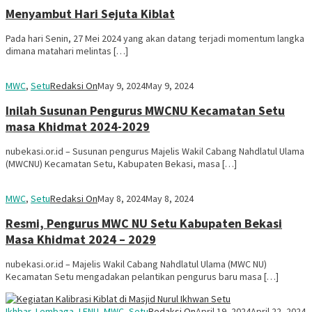
Menyambut Hari Sejuta Kiblat
Pada hari Senin, 27 Mei 2024 yang akan datang terjadi momentum langka
dimana matahari melintas […]
MWC
,
Setu
Redaksi On
May 9, 2024
May 9, 2024
Inilah Susunan Pengurus MWCNU Kecamatan Setu
masa Khidmat 2024-2029
nubekasi.or.id – Susunan pengurus Majelis Wakil Cabang Nahdlatul Ulama
(MWCNU) Kecamatan Setu, Kabupaten Bekasi, masa […]
MWC
,
Setu
Redaksi On
May 8, 2024
May 8, 2024
Resmi, Pengurus MWC NU Setu Kabupaten Bekasi
Masa Khidmat 2024 – 2029
nubekasi.or.id – Majelis Wakil Cabang Nahdlatul Ulama (MWC NU)
Kecamatan Setu mengadakan pelantikan pengurus baru masa […]
Ikhbar
,
Lembaga
,
LFNU
,
MWC
,
Setu
Redaksi On
April 19, 2024
April 22, 2024