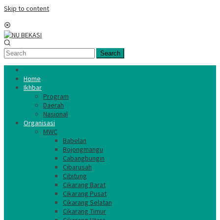
Skip to content
Mobile Menu
Search
Home
Ikhbar
Program
Daerah
Nasional
Organisasi
MWC
Babelan
Bojongmangu
Cabangbungin
Cibarusah
Cibitung
Cikarang Barat
Cikarang Pusat
Cikarang Selatan
Cikarang Timur