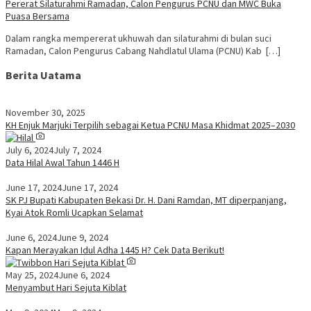
Pererat Silaturahmi Ramadan, Calon Pengurus PCNU dan MWC Buka
Puasa Bersama
Dalam rangka mempererat ukhuwah dan silaturahmi di bulan suci
Ramadan, Calon Pengurus Cabang Nahdlatul Ulama (PCNU) Kab […]
Berita Uatama
November 30, 2025
KH Enjuk Marjuki Terpilih sebagai Ketua PCNU Masa Khidmat 2025–2030
July 6, 2024
July 7, 2024
Data Hilal Awal Tahun 1446 H
June 17, 2024
June 17, 2024
SK PJ Bupati Kabupaten Bekasi Dr. H. Dani Ramdan, MT diperpanjang,
Kyai Atok Romli Ucapkan Selamat
June 6, 2024
June 9, 2024
Kapan Merayakan Idul Adha 1445 H? Cek Data Berikut!
May 25, 2024
June 6, 2024
Menyambut Hari Sejuta Kiblat