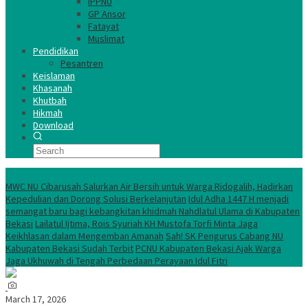
IPPNU
GP Ansor
Fatayat
Muslimat
Pendidikan
Pesantren
Keislaman
Khasanah
Khutbah
Hikmah
Download
TERKINI
MWC NU Cibarusah Salurkan Air Bersih untuk Warga Ridogalih, Hadirkan
Kepedulian dan Dorong Solusi Berkelanjutan
Idul Adha 1447 H menjadi
semangat baru bagi kebangkitan khidmah Nahdlatul Ulama di Kabupaten
Bekasi
Lailatul Ijtima, Rois Syuriah KH Mustofa Torfi Minta Jaga
Keikhlasan dalam Mengemban Amanah
Sah! SK Pengurus Cabang NU
Kabupaten Bekasi Sudah Terbit
PCNU Kabupaten Bekasi Ajak Warga
Jaga Ukhuwah di Tengah Perbedaan Perayaan Idul Fitri
March 17, 2026