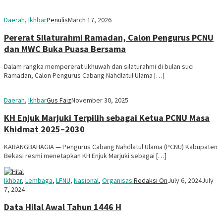
Daerah
,
Ikhbar
Penulis
March 17, 2026
Pererat Silaturahmi Ramadan, Calon Pengurus PCNU
dan MWC Buka Puasa Bersama
Dalam rangka mempererat ukhuwah dan silaturahmi di bulan suci
Ramadan, Calon Pengurus Cabang Nahdlatul Ulama […]
Daerah
,
Ikhbar
Gus Faiz
November 30, 2025
KH Enjuk Marjuki Terpilih sebagai Ketua PCNU Masa
Khidmat 2025–2030
KARANGBAHAGIA — Pengurus Cabang Nahdlatul Ulama (PCNU) Kabupaten
Bekasi resmi menetapkan KH Enjuk Marjuki sebagai […]
Ikhbar
,
Lembaga
,
LFNU
,
Nasional
,
Organisasi
Redaksi On
July 6, 2024
July
7, 2024
Data Hilal Awal Tahun 1446 H