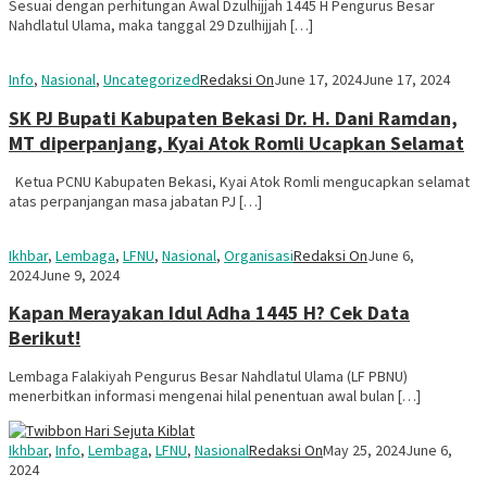
Sesuai dengan perhitungan Awal Dzulhijjah 1445 H Pengurus Besar
Nahdlatul Ulama, maka tanggal 29 Dzulhijjah […]
Info
,
Nasional
,
Uncategorized
Redaksi On
June 17, 2024
June 17, 2024
SK PJ Bupati Kabupaten Bekasi Dr. H. Dani Ramdan,
MT diperpanjang, Kyai Atok Romli Ucapkan Selamat
Ketua PCNU Kabupaten Bekasi, Kyai Atok Romli mengucapkan selamat
atas perpanjangan masa jabatan PJ […]
Ikhbar
,
Lembaga
,
LFNU
,
Nasional
,
Organisasi
Redaksi On
June 6,
2024
June 9, 2024
Kapan Merayakan Idul Adha 1445 H? Cek Data
Berikut!
Lembaga Falakiyah Pengurus Besar Nahdlatul Ulama (LF PBNU)
menerbitkan informasi mengenai hilal penentuan awal bulan […]
Ikhbar
,
Info
,
Lembaga
,
LFNU
,
Nasional
Redaksi On
May 25, 2024
June 6,
2024