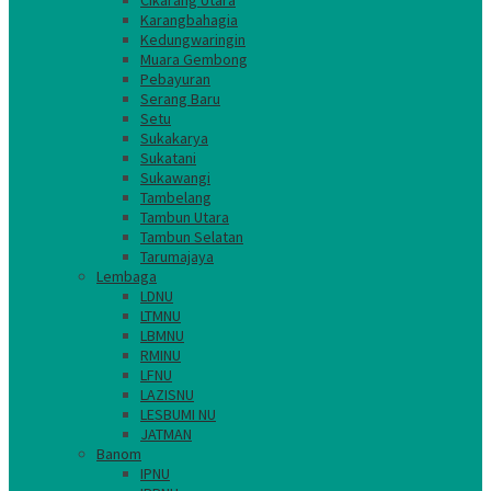
Cikarang Utara
Karangbahagia
Kedungwaringin
Muara Gembong
Pebayuran
Serang Baru
Setu
Sukakarya
Sukatani
Sukawangi
Tambelang
Tambun Utara
Tambun Selatan
Tarumajaya
Lembaga
LDNU
LTMNU
LBMNU
RMINU
LFNU
LAZISNU
LESBUMI NU
JATMAN
Banom
IPNU