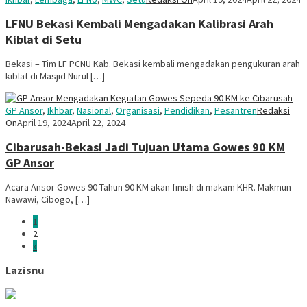
LFNU Bekasi Kembali Mengadakan Kalibrasi Arah
Kiblat di Setu
Bekasi – Tim LF PCNU Kab. Bekasi kembali mengadakan pengukuran arah
kiblat di Masjid Nurul […]
GP Ansor
,
Ikhbar
,
Nasional
,
Organisasi
,
Pendidikan
,
Pesantren
Redaksi
On
April 19, 2024
April 22, 2024
Cibarusah-Bekasi Jadi Tujuan Utama Gowes 90 KM
GP Ansor
Acara Ansor Gowes 90 Tahun 90 KM akan finish di makam KHR. Makmun
Nawawi, Cibogo, […]
1
2
»
Lazisnu