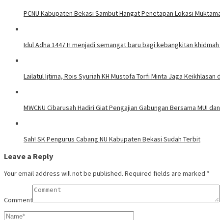
PCNU Kabupaten Bekasi Sambut Hangat Penetapan Lokasi Muktama
Idul Adha 1447 H menjadi semangat baru bagi kebangkitan khidmah
Lailatul Ijtima, Rois Syuriah KH Mustofa Torfi Minta Jaga Keikhla
MWCNU Cibarusah Hadiri Giat Pengajian Gabungan Bersama MUI dan
Sah! SK Pengurus Cabang NU Kabupaten Bekasi Sudah Terbit
Leave a Reply
Your email address will not be published.
Required fields are marked
*
Comment