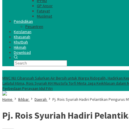
IPPNU
GP Ansor
Fatayat
Muslimat
Pendidikan
Pesantren
Keislaman
Khasanah
Khutbah
Hikmah
Download
TERKINI
MWC NU Cibarusah Salurkan Air Bersih untuk Warga Ridogalih, Hadirkan Ke
Lailatul Ijtima, Rois Syuriah KH Mustofa Torfi Minta Jaga Keikhlasan da
Perbedaan Perayaan Idul Fitri
Home
Ikhbar
Daerah
Pj. Rois Syuriah Hadiri Pelantikan Pengurus
Pj. Rois Syuriah Hadiri Pelan