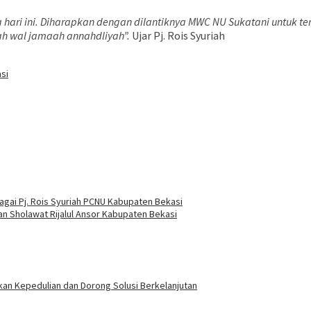
 hari ini. Diharapkan dengan dilantiknya MWC NU Sukatani untuk 
ah wal jamaah annahdliyah”.
Ujar Pj. Rois Syuriah
si
agai Pj. Rois Syuriah PCNU Kabupaten Bekasi
an Sholawat Rijalul Ansor Kabupaten Bekasi
rkan Kepedulian dan Dorong Solusi Berkelanjutan