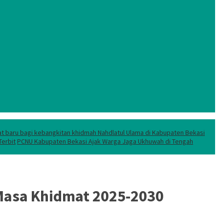
t baru bagi kebangkitan khidmah Nahdlatul Ulama di Kabupaten Bekasi
erbit
PCNU Kabupaten Bekasi Ajak Warga Jaga Ukhuwah di Tengah
 Masa Khidmat 2025-2030