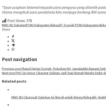
“
Saya ucapkan Selamat kepada para pengurus yang dilantik pada
Ulama mengikuti para pendahulu kita menjaga benteng Ahli sunn
Post Views:
378
MWC NU Sukatani
PCNU Kabupaten Bekasi
Pj. Syuriah PCNU Kabupaten Beka
Share
Post navigation
Previous post
Rapat Harian Syuriah, Putuskan KH. Jamaluddin Nawawi Seb
Next post
PAC Gp Ansor Cikarang Selatan Jadi Tuan Rumah Majelis Dzikir d
Related posts
MWC NU Cibarusah Salurkan Air Bersih untuk Warga Ridogalih, Hadi