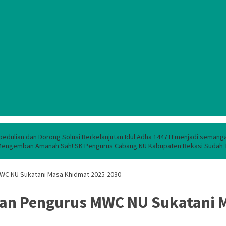
pedulian dan Dorong Solusi Berkelanjutan
Idul Adha 1447 H menjadi semanga
lam Mengemban Amanah
Sah! SK Pengurus Cabang NU Kabupaten Bekasi Sudah T
 MWC NU Sukatani Masa Khidmat 2025-2030
tikan Pengurus MWC NU Sukatani