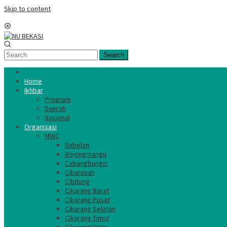
Skip to content
Mobile Menu
Search
Home
Ikhbar
Program
Daerah
Nasional
Organisasi
MWC
Babelan
Bojongmangu
Cabangbungin
Cibarusah
Cibitung
Cikarang Barat
Cikarang Pusat
Cikarang Selatan
Cikarang Timur