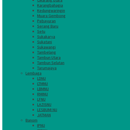
Cikarang Utara
Karangbahagia
Kedungwaringin
Muara Gembong
Pebayuran
Serang Baru
Setu
Sukakarya
Sukatani
Sukawangi
Tambelang
Tambun Utara
Tambun Selatan
Tarumajaya
Lembaga
LDNU
LTMNU
LBMNU
RMINU
LFNU
LAZISNU
LESBUMI NU
JATMAN
Banom
IPNU