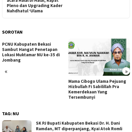
acara Halal bi Halal, Rapat
Pleno dan Upgrading Kader
Nahdhatul ‘Ulama
SOROTAN
PCNU Kabupaten Bekasi
Sambut Hangat Penetapan
Lokasi Muktamar NU ke-35 di
Jombang
«
»
Mama Cibogo Ulama Pejuang
Hizbullah Fi Sabilillah Pra
Kemerdekaan Yang
Tersembunyi
TAG:
NU
SK PJ Bupati Kabupaten Bekasi Dr. H. Dani
Ramdan, MT diperpanjang, Kyai Atok Romli