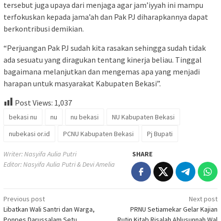
tersebut juga upaya dari menjaga agar jam’iyyah ini mampu
terfokuskan kepada jama’ah dan Pak PJ diharapkannya dapat
berkontribusi demikian.
“Perjuangan Pak PJ sudah kita rasakan sehingga sudah tidak
ada sesuatu yang diragukan tentang kinerja beliau. Tinggal
bagaimana melanjutkan dan mengemas apa yang menjadi
harapan untuk masyarakat Kabupaten Bekasi”.
Post Views:
1,037
bekasi nu
nu
nu bekasi
NU Kabupaten Bekasi
nubekasi or.id
PCNU Kabupaten Bekasi
Pj Bupati
Writer: Nasyifa Aulia Putri
SHARE
Editor: Nasyifa Aulia Putri & Devi Amelia
Post
Previous post
Next post
Libatkan Wali Santri dan Warga,
PRNU Setiamekar Gelar Kajian
navigation
Ponpes Darussalam Setu
Rutin Kitab Risalah Ahlusunnah Wal