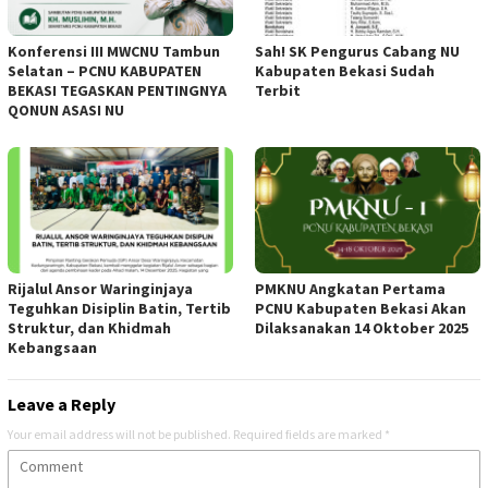
Konferensi III MWCNU Tambun
Sah! SK Pengurus Cabang NU
Selatan – PCNU KABUPATEN
Kabupaten Bekasi Sudah
BEKASI TEGASKAN PENTINGNYA
Terbit
QONUN ASASI NU
Rijalul Ansor Waringinjaya
PMKNU Angkatan Pertama
Teguhkan Disiplin Batin, Tertib
PCNU Kabupaten Bekasi Akan
Struktur, dan Khidmah
Dilaksanakan 14 Oktober 2025
Kebangsaan
Leave a Reply
Your email address will not be published.
Required fields are marked
*