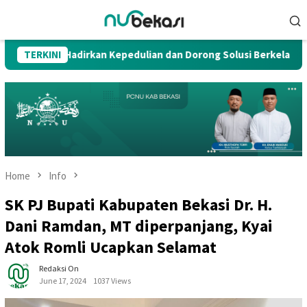
Skip
Mobile
to
Menu
content
ih, Hadirkan Kepedulian dan Dorong Solusi Berkelanjutan
TERKINI
Home
Info
SK PJ Bupati Kabupaten Bekasi Dr. H.
Dani Ramdan, MT diperpanjang, Kyai
Atok Romli Ucapkan Selamat
Redaksi On
June 17, 2024
1037 Views