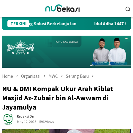
Skip
Mobile
to
Menu
content
ong Solusi Berkelanjutan
TERKINI
Idul Adha 1447 H menjadi sema
Home
Organisasi
MWC
Serang Baru
NU & DMI Kompak Ukur Arah Kiblat
Masjid Az-Zubair bin Al-Awwam di
Jayamulya
Redaksi On
May 12, 2025
596 Views