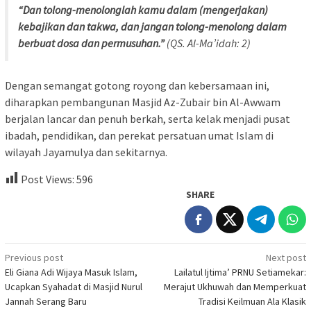
“Dan tolong-menolonglah kamu dalam (mengerjakan)
kebajikan dan takwa, dan jangan tolong-menolong dalam
berbuat dosa dan permusuhan.”
(QS. Al-Ma’idah: 2)
Dengan semangat gotong royong dan kebersamaan ini,
diharapkan pembangunan Masjid Az-Zubair bin Al-Awwam
berjalan lancar dan penuh berkah, serta kelak menjadi pusat
ibadah, pendidikan, dan perekat persatuan umat Islam di
wilayah Jayamulya dan sekitarnya.
Post Views:
596
SHARE
Post
Previous post
Next post
Eli Giana Adi Wijaya Masuk Islam,
Lailatul Ijtima’ PRNU Setiamekar:
navigation
Ucapkan Syahadat di Masjid Nurul
Merajut Ukhuwah dan Memperkuat
Jannah Serang Baru
Tradisi Keilmuan Ala Klasik