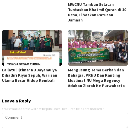
MWCNU Tambun Selatan
Tuntaskan Khatmil Quran di 10
Desa, Libatkan Ratusan
Jamaah
Lailatul Ijtima’ NU Jayamulya
Mengusung Tema Berkah dan
Dihadiri Kiyai Sepuh, Warisan
Bahagia, PRNU Dan Ranting
Ulama Besar Hidup Kembali
Muslimat NU Mega Regency
Adakan Ziarah Ke Purwakarta
Leave a Reply
Your email address will not be published.
Required fields are marked
*