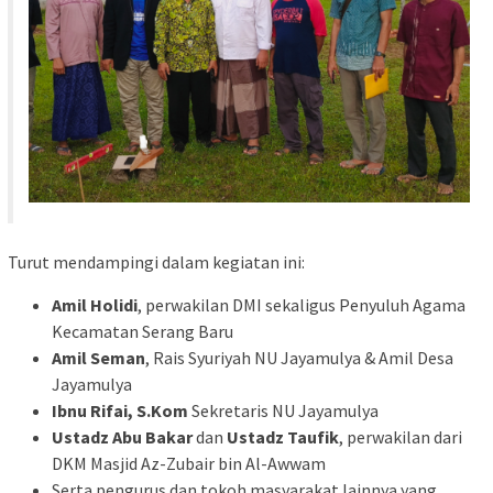
Turut mendampingi dalam kegiatan ini:
Amil Holidi
, perwakilan DMI sekaligus Penyuluh Agama
Kecamatan Serang Baru
Amil Seman
, Rais Syuriyah NU Jayamulya & Amil Desa
Jayamulya
Ibnu Rifai, S.Kom
Sekretaris NU Jayamulya
Ustadz Abu Bakar
dan
Ustadz Taufik
, perwakilan dari
DKM Masjid Az-Zubair bin Al-Awwam
Serta pengurus dan tokoh masyarakat lainnya yang