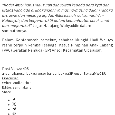
“Kader Ansor harus mau turun dan sowan kepada para kyai dan
ustadz yang ada di lingkungannya masing-masing dalam rangka
merawat dan menjaga aqidah Ahlussunnah wal Jamaah An-
Nahdliyah, dan berperan aktif dalam kemanfaatan untuk umat
dan masyarakat
” tegas H. Jajang Wahyuddin dalam
sambutannya.
Dalam Konferancab tersebut, sahabat Mungid Hadi Waluyo
resmi terpilih kembali sebagai Ketua Pimpinan Anak Cabang
(PAC) Gerakan Pemuda (GP) Ansor Kecamatan Cibarusah.
Post Views:
408
ansor cibarusah
bekasi ansor banser bekasi
GP Ansor Bekasi
MWC NU
Cibarrusah
Writer: Andi Sucitro
Editor: santri akang
Share