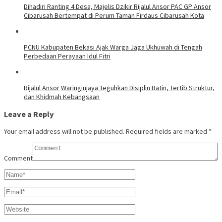
Dihadiri Ranting 4 Desa, Majelis Dzikir Rijalul Ansor PAC GP Ansor
Cibarusah Bertempat di Perum Taman Firdaus Cibarusah Kota
PCNU Kabupaten Bekasi Ajak Warga Jaga Ukhuwah di Tengah
Perbedaan Perayaan Idul Fitri
Rijalul Ansor Waringinjaya Teguhkan Disiplin Batin, Tertib Struktur,
dan Khidmah Kebangsaan
Leave a Reply
Your email address will not be published.
Required fields are marked
*
Comment