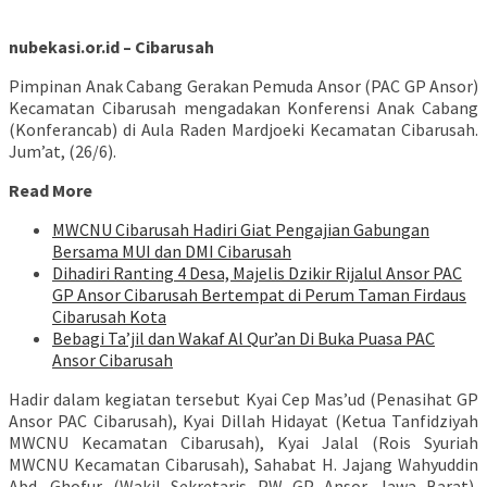
nubekasi.or.id – Cibarusah
Pimpinan Anak Cabang Gerakan Pemuda Ansor (PAC GP Ansor)
Kecamatan Cibarusah mengadakan Konferensi Anak Cabang
(Konferancab) di Aula Raden Mardjoeki Kecamatan Cibarusah.
Jum’at, (26/6).
Read More
MWCNU Cibarusah Hadiri Giat Pengajian Gabungan
Bersama MUI dan DMI Cibarusah
Dihadiri Ranting 4 Desa, Majelis Dzikir Rijalul Ansor PAC
GP Ansor Cibarusah Bertempat di Perum Taman Firdaus
Cibarusah Kota
Bebagi Ta’jil dan Wakaf Al Qur’an Di Buka Puasa PAC
Ansor Cibarusah
Hadir dalam kegiatan tersebut Kyai Cep Mas’ud (Penasihat GP
Ansor PAC Cibarusah), Kyai Dillah Hidayat (Ketua Tanfidziyah
MWCNU Kecamatan Cibarusah), Kyai Jalal (Rois Syuriah
MWCNU Kecamatan Cibarusah), Sahabat H. Jajang Wahyuddin
Abd. Ghofur (Wakil Sekretaris PW GP Ansor Jawa Barat),