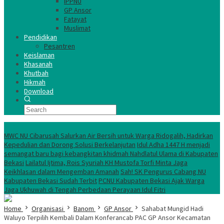
IPPNU
GP Ansor
Fatayat
Muslimat
Pendidikan
Pesantren
Keislaman
Khasanah
Khutbah
Hikmah
Download
TERKINI
MWC NU Cibarusah Salurkan Air Bersih untuk Warga Ridogalih, Hadirkan
Kepedulian dan Dorong Solusi Berkelanjutan
Idul Adha 1447 H menjadi
semangat baru bagi kebangkitan khidmah Nahdlatul Ulama di Kabupaten
Bekasi
Lailatul Ijtima, Rois Syuriah KH Mustofa Torfi Minta Jaga
Keikhlasan dalam Mengemban Amanah
Sah! SK Pengurus Cabang NU
Kabupaten Bekasi Sudah Terbit
PCNU Kabupaten Bekasi Ajak Warga
Jaga Ukhuwah di Tengah Perbedaan Perayaan Idul Fitri
Home
Organisasi
Banom
GP Ansor
Sahabat Mungid Hadi
Waluyo Terpilih Kembali Dalam Konferancab PAC GP Ansor Kecamatan