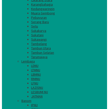
Cikarang Utara
Karangbahagia
Kedungwaringin
Muara Gembong
Pebayuran
Serang Baru
Setu
Sukakarya
Sukatani
Sukawangi
Tambelang
Tambun Utara
Tambun Selatan
Tarumajaya
Lembaga
LDNU
LTMNU
LBMNU
RMINU
LFNU
LAZISNU
LESBUMI NU
JATMAN
Banom
IPNU