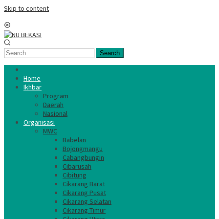
Skip to content
Mobile Menu
Search
Home
Ikhbar
Program
Daerah
Nasional
Organisasi
MWC
Babelan
Bojongmangu
Cabangbungin
Cibarusah
Cibitung
Cikarang Barat
Cikarang Pusat
Cikarang Selatan
Cikarang Timur