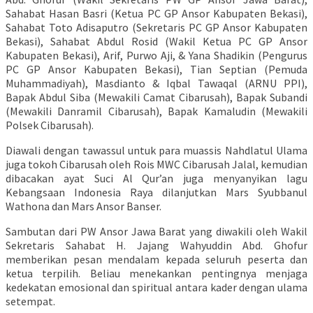
Sahabat Hasan Basri (Ketua PC GP Ansor Kabupaten Bekasi),
Sahabat Toto Adisaputro (Sekretaris PC GP Ansor Kabupaten
Bekasi), Sahabat Abdul Rosid (Wakil Ketua PC GP Ansor
Kabupaten Bekasi), Arif, Purwo Aji, & Yana Shadikin (Pengurus
PC GP Ansor Kabupaten Bekasi), Tian Septian (Pemuda
Muhammadiyah), Masdianto & Iqbal Tawaqal (ARNU PPI),
Bapak Abdul Siba (Mewakili Camat Cibarusah), Bapak Subandi
(Mewakili Danramil Cibarusah), Bapak Kamaludin (Mewakili
Polsek Cibarusah).
Diawali dengan tawassul untuk para muassis Nahdlatul Ulama
juga tokoh Cibarusah oleh Rois MWC Cibarusah Jalal, kemudian
dibacakan ayat Suci Al Qur’an juga menyanyikan lagu
Kebangsaan Indonesia Raya dilanjutkan Mars Syubbanul
Wathona dan Mars Ansor Banser.
Sambutan dari PW Ansor Jawa Barat yang diwakili oleh Wakil
Sekretaris Sahabat H. Jajang Wahyuddin Abd. Ghofur
memberikan pesan mendalam kepada seluruh peserta dan
ketua terpilih. Beliau menekankan pentingnya menjaga
kedekatan emosional dan spiritual antara kader dengan ulama
setempat.