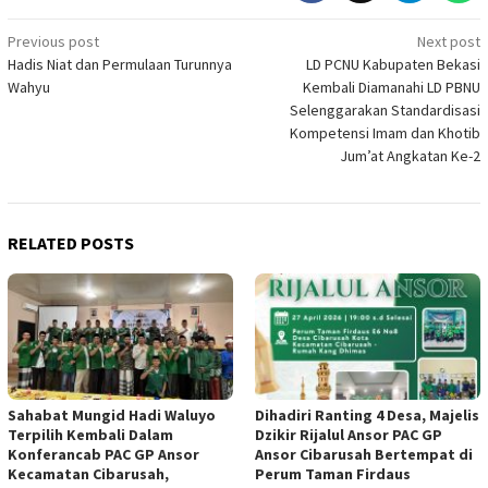
Post
Previous post
Next post
Hadis Niat dan Permulaan Turunnya
LD PCNU Kabupaten Bekasi
navigation
Wahyu
Kembali Diamanahi LD PBNU
Selenggarakan Standardisasi
Kompetensi Imam dan Khotib
Jum’at Angkatan Ke-2
RELATED POSTS
Sahabat Mungid Hadi Waluyo
Dihadiri Ranting 4 Desa, Majelis
Terpilih Kembali Dalam
Dzikir Rijalul Ansor PAC GP
Konferancab PAC GP Ansor
Ansor Cibarusah Bertempat di
Kecamatan Cibarusah,
Perum Taman Firdaus