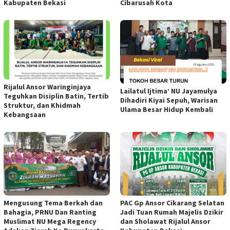
Kabupaten Bekasi
Cibarusah Kota
Rijalul Ansor Waringinjaya
Lailatul Ijtima’ NU Jayamulya
Teguhkan Disiplin Batin, Tertib
Dihadiri Kiyai Sepuh, Warisan
Struktur, dan Khidmah
Ulama Besar Hidup Kembali
Kebangsaan
Mengusung Tema Berkah dan
PAC Gp Ansor Cikarang Selatan
Bahagia, PRNU Dan Ranting
Jadi Tuan Rumah Majelis Dzikir
Muslimat NU Mega Regency
dan Sholawat Rijalul Ansor