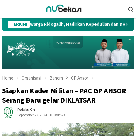
Skip
Mobile
to
Menu
content
 untuk Warga Ridogalih, Hadirkan Kepedulian dan Dorong Solusi 
TERKINI
Home
Organisasi
Banom
GP Ansor
Siapkan Kader Militan – PAC GP ANSOR
Serang Baru gelar DIKLATSAR
Redaksi On
September 22, 2024
810 Views