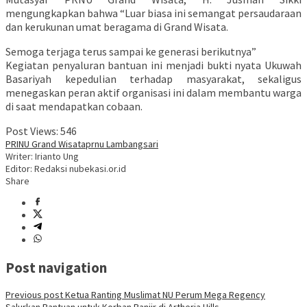
mengungkapkan bahwa “Luar biasa ini semangat persaudaraan
dan kerukunan umat beragama di Grand Wisata.
Semoga terjaga terus sampai ke generasi berikutnya”
Kegiatan penyaluran bantuan ini menjadi bukti nyata Ukuwah
Basariyah kepedulian terhadap masyarakat, sekaligus
menegaskan peran aktif organisasi ini dalam membantu warga
di saat mendapatkan cobaan.
Post Views:
546
PRINU Grand Wisata
prnu Lambangsari
Writer: Irianto Ung
Editor: Redaksi nubekasi.or.id
Share
Post navigation
Previous post
Ketua Ranting Muslimat NU Perum Mega Regency
Salurkan Bantuan untuk Korban Banjir di Artheria Hills