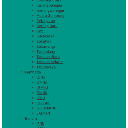
Cikarang Utara
Karangbahagia
Kedungwaringin
Muara Gembong
Pebayuran
Serang Baru
Setu
Sukakarya
Sukatani
Sukawangi
Tambelang
Tambun Utara
Tambun Selatan
Tarumajaya
Lembaga
LDNU
LTMNU
LBMNU
RMINU
LFNU
LAZISNU
LESBUMI NU
JATMAN
Banom
IPNU