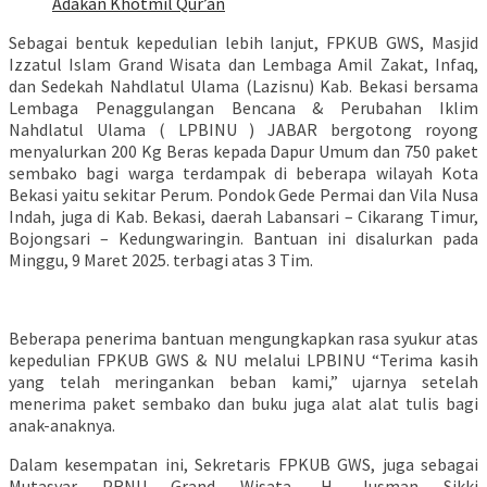
Adakan Khotmil Qur’an
Sebagai bentuk kepedulian lebih lanjut, FPKUB GWS, Masjid
Izzatul Islam Grand Wisata dan Lembaga Amil Zakat, Infaq,
dan Sedekah Nahdlatul Ulama (Lazisnu) Kab. Bekasi bersama
Lembaga Penaggulangan Bencana & Perubahan Iklim
Nahdlatul Ulama ( LPBINU ) JABAR bergotong royong
menyalurkan 200 Kg Beras kepada Dapur Umum dan 750 paket
sembako bagi warga terdampak di beberapa wilayah Kota
Bekasi yaitu sekitar Perum. Pondok Gede Permai dan Vila Nusa
Indah, juga di Kab. Bekasi, daerah Labansari – Cikarang Timur,
Bojongsari – Kedungwaringin. Bantuan ini disalurkan pada
Minggu, 9 Maret 2025. terbagi atas 3 Tim.
Beberapa penerima bantuan mengungkapkan rasa syukur atas
kepedulian FPKUB GWS & NU melalui LPBINU “Terima kasih
yang telah meringankan beban kami,” ujarnya setelah
menerima paket sembako dan buku juga alat alat tulis bagi
anak-anaknya.
Dalam kesempatan ini, Sekretaris FPKUB GWS, juga sebagai
Mutasyar PRNU Grand Wisata, H. Jusman Sikki