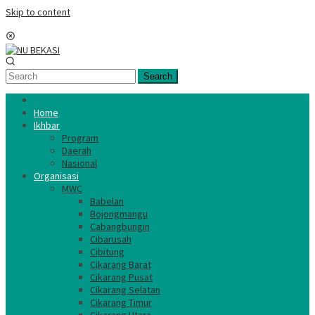
Skip to content
Mobile Menu
Search
Home
Ikhbar
Program
Daerah
Nasional
Organisasi
MWC
Babelan
Bojongmangu
Cabangbungin
Cibarusah
Cibitung
Cikarang Barat
Cikarang Pusat
Cikarang Selatan
Cikarang Timur