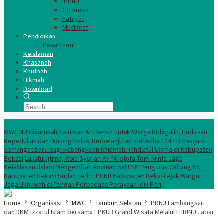
IPPNU
GP Ansor
Fatayat
Muslimat
Pendidikan
Pesantren
Keislaman
Khasanah
Khutbah
Hikmah
Download
TERKINI
MWC NU Cibarusah Salurkan Air Bersih untuk Warga Ridogalih, Hadirkan
Kepedulian dan Dorong Solusi Berkelanjutan
Idul Adha 1447 H menjadi
semangat baru bagi kebangkitan khidmah Nahdlatul Ulama di Kabupaten
Bekasi
Lailatul Ijtima, Rois Syuriah KH Mustofa Torfi Minta Jaga
Keikhlasan dalam Mengemban Amanah
Sah! SK Pengurus Cabang NU
Kabupaten Bekasi Sudah Terbit
PCNU Kabupaten Bekasi Ajak Warga
Jaga Ukhuwah di Tengah Perbedaan Perayaan Idul Fitri
Home
Organisasi
MWC
Tambun Selatan
PRNU Lambangsari
dan DKM Izzatul Islam bersama FPKUB Grand Wisata Melalui LPBINU Jabar